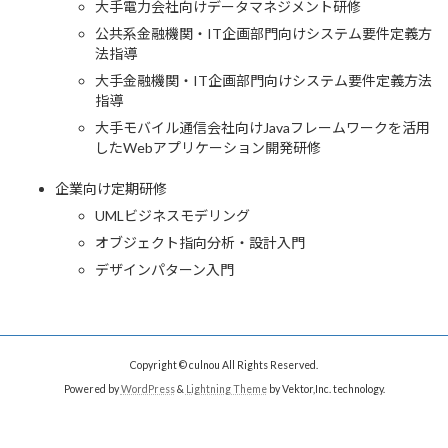
大手電力会社向けデータマネジメント研修
公共系金融機関・IT企画部門向けシステム要件定義方
法指導
大手金融機関・IT企画部門向けシステム要件定義方法
指導
大手モバイル通信会社向けJavaフレームワークを活用
したWebアプリケーション開発研修
企業向け定期研修
UMLビジネスモデリング
オブジェクト指向分析・設計入門
デザインパターン入門
Copyright © culnou All Rights Reserved.
Powered by
WordPress
&
Lightning Theme
by Vektor,Inc. technology.