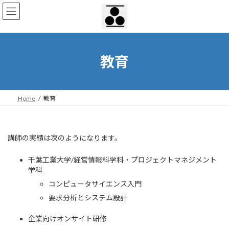
コ
ナ
ン
ビ
テ
ゲ
ン
ー
ツ
シ
へ
ョ
教育
ス
ン
キ
に
ッ
移
プ
動
Home
教育
講師の実績は次のようになります。
千葉工業大学/経営情報科学科・プロジェクトマネジメント
学科
コンピュータサイエンス入門
要求分析とシステム設計
企業向けオンサイト研修