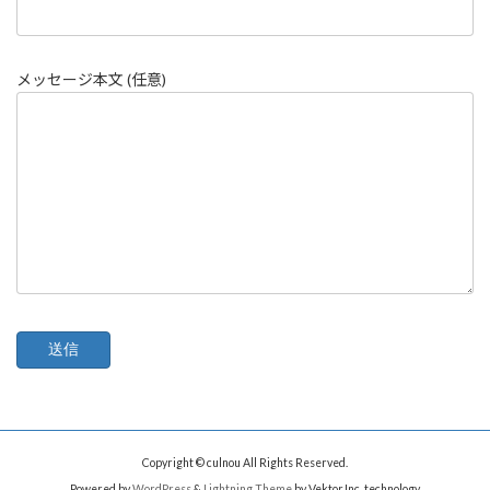
メッセージ本文 (任意)
Copyright © culnou All Rights Reserved.
Powered by
WordPress
&
Lightning Theme
by Vektor,Inc. technology.