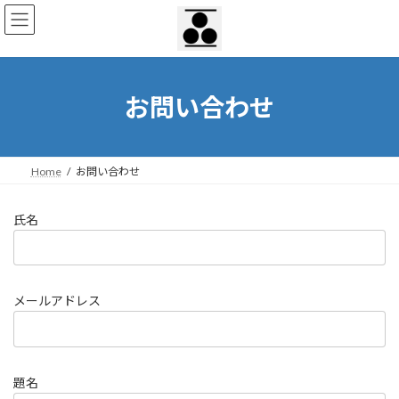
コ
ナ
ン
ビ
テ
ゲ
ン
ー
ツ
シ
へ
ョ
お問い合わせ
ス
ン
キ
に
ッ
移
プ
動
Home
お問い合わせ
氏名
メールアドレス
題名