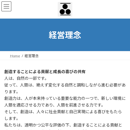
コ
ナ
ン
ビ
テ
ゲ
ン
ー
ツ
シ
へ
ョ
経営理念
ス
ン
キ
に
ッ
移
プ
動
Home
経営理念
創造することによる貢献と成長の喜びの共有
人は、自然の一部です。
従って、人類は、絶えず変化する自然と調和しながら進む必要があ
ります。
創造力は、人が本来持っている重要な能力の一つで、新しい環境に
人類を適応させる力であり、人類を前進させる力です。
そして、創造は、人々に社会貢献と自己実現による喜びをもたら
します。
私たちは、透明かつ公平な評価の下、創造することによる貢献と