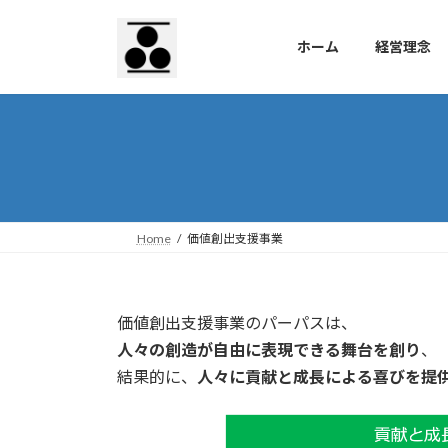
コ
ナ
ン
ビ
ホーム
経営理念
テ
ゲ
ン
ー
ツ
シ
へ
ョ
ス
ン
キ
に
ッ
移
プ
動
Home
価値創出支援事業
価値創出支援事業のパーパスは、
人々の創造が自由に表現できる舞台を創り
、
結果的に、
人々に貢献と成長による喜びを提